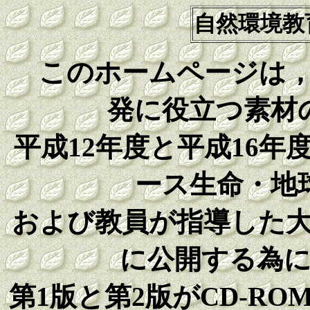
自然環境教
このホームページは，
発に役立つ素材
平成12年度と平成16
ース生命・地
および教員が指導した
に公開する為
第1版と第2版がCD-R