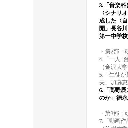
3.「音楽
〈シナリオ
成した〈自
開」長谷川
第一中学校
・第2部：
4.「一人
（金沢大学
5.「生徒
夫」加藤恵
6.「高野
のか」徳永
・第3部：
7.「動画