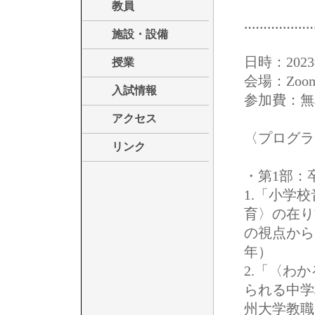
教員
‥‥‥‥‥‥‥‥‥
施設・設備
日時：2023
授業
会場：Zo
入試情報
参加費：無
アクセス
〈プログラ
リンク
・第1部：
1.「小学
育〉の在り
の視点から
年）
2.「〈わ
られる中学
州大学教職