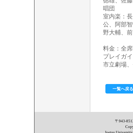
徳雄、佐藤
唱団
室内楽：長
公、阿部智
野大輔、前
料金：全席指
プレイガイ
市立劇場、
一覧へ戻
〒943-8
Copy
Joetsu University 