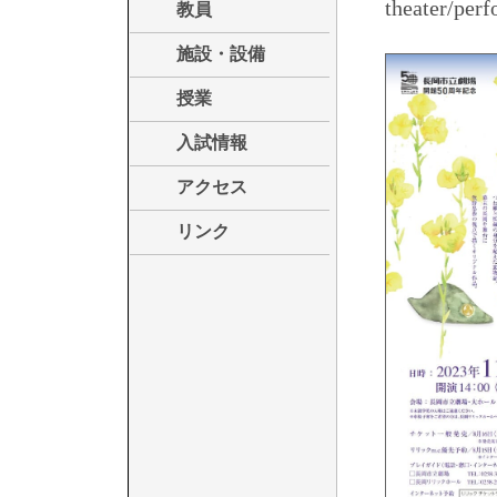
theater/perf
教員
施設・設備
授業
入試情報
アクセス
リンク