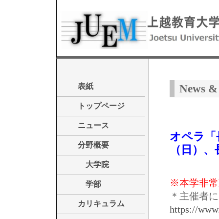
表紙
News & 
トップページ
ニュース
オペラ「長
分野概要
（日）、
大学院
※本学非常
学部
＊主催者に
カリキュラム
https://www