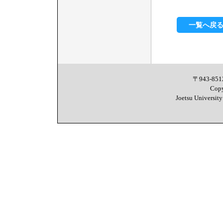
一覧へ戻
〒943-8
Copy
Joetsu University 