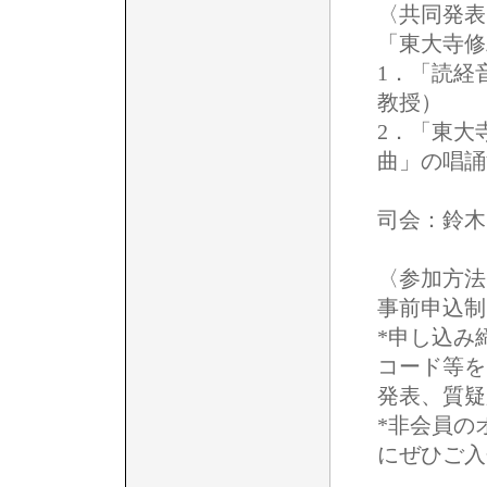
〈共同発表
「東大寺修
1．「読経
教授）
2．「東大
曲」の唱誦
司会：鈴木
〈参加方法
事前申込
*申し込み
コード等を
発表、質疑
*非会員の
にぜひご入