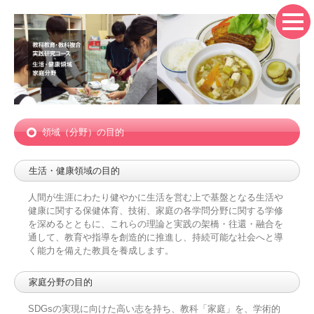
領域（分野）の目的
生活・健康領域の目的
人間が生涯にわたり健やかに生活を営む上で基盤となる生活や
健康に関する保健体育、技術、家庭の各学問分野に関する学修
を深めるとともに、これらの理論と実践の架橋・往還・融合を
通して、教育や指導を創造的に推進し、持続可能な社会へと導
く能力を備えた教員を養成します。
家庭分野の目的
SDGsの実現に向けた高い志を持ち、教科「家庭」を、学術的