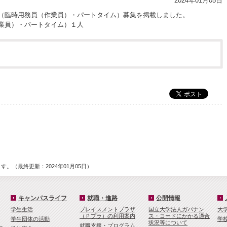
2024年01月05日
（臨時用務員（作業員）・パートタイム）募集を掲載しました。
業員）・パートタイム）１人
。（最終更新：2024年01月05日）
キャンパスライフ
就職・進路
公開情報
学生生活
プレイスメントプラザ
国立大学法人ガバナン
大
（Ｐプラ）の利用案内
ス・コードにかかる適合
学生団体の活動
学
状況等について
就職支援・プログラム