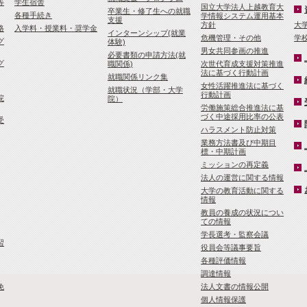
等
学生宿舎
国立大学法人上越教育大
卒業生・修了生への就職
各種手続き
学情報システム運用基本
支援
方針
大
格
入学料・授業料・奨学金
インターンシップ(就業
危機管理・その他
学
グ
体験)
男女共同参画の推進
必要書類の申請方法(就
グ
職関係)
次世代育成支援対策推進
法に基づく行動計画
就職関係リンク集
女性活躍推進法に基づく
就職状況（学部・大学
行動計画
院
院）
労働施策総合推進法に基
づく中途採用比率の公表
受
ハラスメント防止対策
業務方法書及び中期目
標・中期計画
ミッションの再定義
法人の運営に関する情報
大学の教育活動に関する
情報
教員の養成の状況につい
ての情報
学長選考・監察会議
習
役員会等議事要旨
各種評価情報
調達情報
免
法人文書の情報公開
個人情報保護