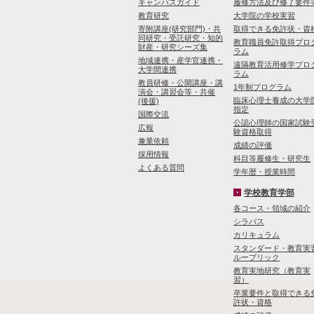
キャンパスガイド
履修方法及び修了要件
教育研究
大学院の学校実習
寄附講座(研究部門)・共
取得できる免許状・資
同研究・受託研究・知的
教育職員免許取得プロ
財産・研究シーズ集
ラム
地域連携・産学官連携・
遠隔教育活用修学プロ
大学間連携
ラム
教員研修・公開講座・講
1年制プログラム
演会・講習会等・共催
臨床心理士養成の大学
(後援)
指定
国際交流
公認心理師の国家試験
広報
験資格取得
兼業依頼
成績の評価
採用情報
科目等履修生・研究生
よくある質問
学年暦・授業時間
学校教育学部
各コース・領域の紹介
シラバス
カリキュラム
スタンダード・教育実
ルーブリック
教育実地研究（教育実
習）
卒業要件と取得できる
許状・資格