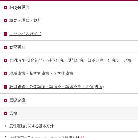
J-style通信
概要・理念・規則
キャンパスガイド
教育研究
寄附講座(研究部門)・共同研究・受託研究・知的財産・研究シーズ集
地域連携・産学官連携・大学間連携
教員研修・公開講座・講演会・講習会等・共催(後援)
国際交流
広報
広報活動に関する基本方針
上越教育大学ソーシャルメディア運用方針