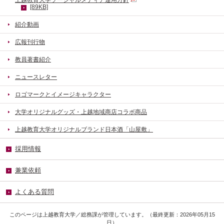
[89KB]
紹介動画
広報刊行物
教員著書紹介
ニュースレター
ロゴマークとイメージキャラクター
大学オリジナルグッズ・上越地域商店コラボ商品
上越教育大学オリジナルブランド日本酒「山屋敷」
採用情報
兼業依頼
よくある質問
このページは上越教育大学／総務課が管理しています。（最終更新：2026年05月15
日）