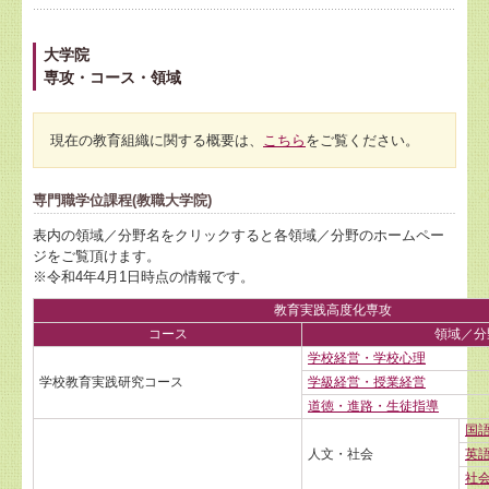
大学院
専攻・コース・領域
現在の教育組織に関する概要は、
こちら
をご覧ください。
専門職学位課程(教職大学院)
表内の領域／分野名をクリックすると各領域／分野のホームペー
ジをご覧頂けます。
※令和4年4月1日時点の情報です。
教育実践高度化専攻
コース
領域／分
学校経営・学校心理
学校教育実践研究コース
学級経営・授業経営
道徳・進路・生徒指導
国
人文・社会
英
社