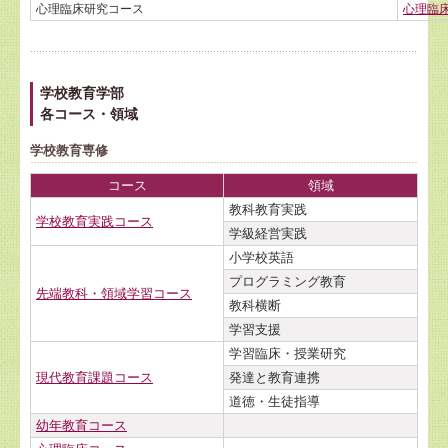
心理臨床研究コース
心理臨
学校教育学部
各コース・領域
学校教育専修
コース
領域
教科教育実践
学校教育実践コース
学級経営実践
小学校英語
プログラミング教育
先端教科・領域学習コース
教科横断
学習支援
学習臨床・授業研究
現代教育課題コース
発達と教育連携
道徳・生徒指導
幼年教育コース