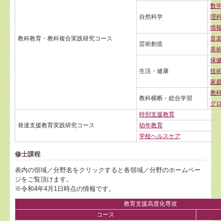
数
自然科学
理
情
教科教育・教科複合実践研究コース
音
芸術創造
美
保
生活・健康
技
家
教
教科横断・総合学習
グ
特別支援教育
発達支援教育実践研究コース
幼年教育
学校ヘルスケア
修士課程
表内の領域／分野名をクリックすると各領域／分野のホームペー
ジをご覧頂けます。
※令和4年4月1日時点の情報です。
教育支援高度化専攻
コース