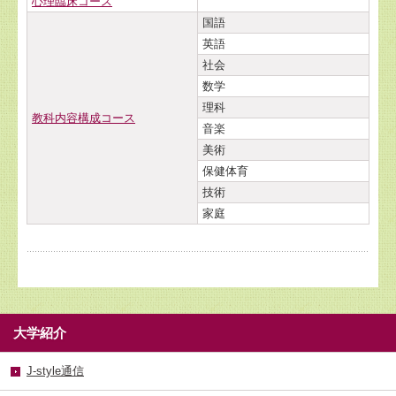
心理臨床コース
国語
英語
社会
数学
理科
教科内容構成コース
音楽
美術
保健体育
技術
家庭
大学紹介
J-style通信