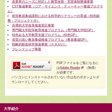
産業界のニーズに対応した教育改善・充実体制整備事業
CST養成事業（コア・サ­イエンス・­ティーチャ­ー養成プログラ
ム）
初等教員養成課程における科学的リテラシーの育成（特別経
費：プロジェクト分）
先導的大学改革推進受託事業
専門職大学院等教育推進プログラム（専門職大学院GP）
特色ある大学教育支援プログラム（特色GP）
資質の高い教員養成推進プログラム（教員養成GP）
戦略的創造研究推進事業（さきがけ）
フレンドシップ事業
PDFファイルをご覧になるに
は
Adobe Reader
（無償）
が必要です。
パソコンにインストールされていない方は左のボタンよりダ
ウンロードしてください。
大学紹介