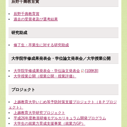
辰野千壽教育賞
辰野千壽教育賞
過去の受賞者及び選考結果
研究助成
修了生・卒業生に対する研究助成
大学院学修成果発表会・学位論文発表会／大学授業公開
大学院学修成果発表会・学位論文発表会
[108KB]
大学授業公開（授業公開・授業評価）
プロジェクト
上越教育大学いじめ等予防対策支援プロジェクト（ＢＰプロジ
ェクト）
上越教育大学研究プロジェクト
平成26年度教員研修モデルカリキュラム開発プログラム
大学生の就業力育成支援事業（就業力GP）