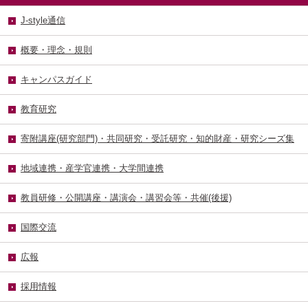
J-style通信
概要・理念・規則
キャンパスガイド
教育研究
寄附講座(研究部門)・共同研究・受託研究・知的財産・研究シーズ集
地域連携・産学官連携・大学間連携
教員研修・公開講座・講演会・講習会等・共催(後援)
国際交流
広報
採用情報