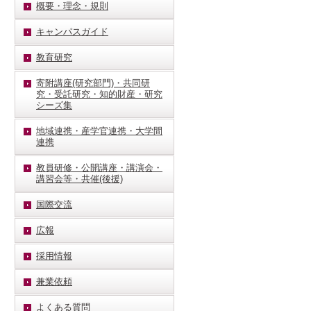
概要・理念・規則
キャンパスガイド
教育研究
寄附講座(研究部門)・共同研
究・受託研究・知的財産・研究
シーズ集
地域連携・産学官連携・大学間
連携
教員研修・公開講座・講演会・
講習会等・共催(後援)
国際交流
広報
採用情報
兼業依頼
よくある質問