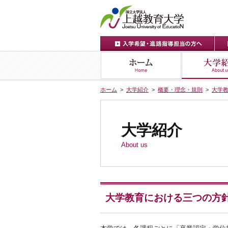
ホーム
>
大学紹介
>
概要・理念・規則
>
大学
大学紹介
About us
大学教育における三つの方