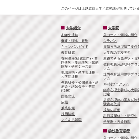
このページは上越教育大学／教務課が管理しています
大学紹介
大学院
J-style通信
各コース・領域の紹介
概要・理念・規則
シラバス
キャンパスガイド
履修方法及び修了要件
教育研究
大学院の学校実習
寄附講座(研究部門)・共
取得できる免許状・資
同研究・受託研究・知的
教育職員免許取得プロ
財産・研究シーズ集
ラム
地域連携・産学官連携・
遠隔教育活用修学プロ
大学間連携
ラム
教員研修・公開講座・講
1年制プログラム
演会・講習会等・共催
臨床心理士養成の大学
(後援)
指定
国際交流
公認心理師の国家試験
広報
験資格取得
兼業依頼
成績の評価
採用情報
科目等履修生・研究生
よくある質問
学年暦・授業時間
学校教育学部
各コース・領域の紹介