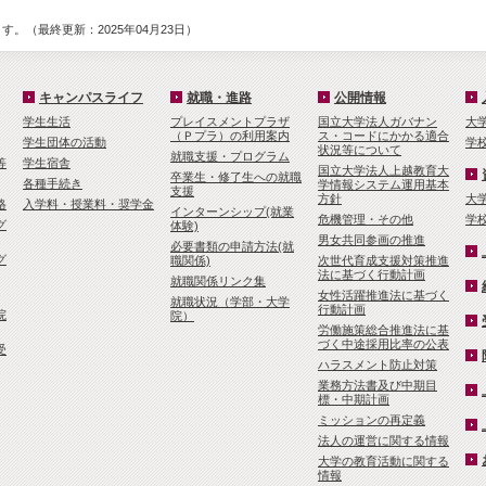
。（最終更新：2025年04月23日）
キャンパスライフ
就職・進路
公開情報
学生生活
プレイスメントプラザ
国立大学法人ガバナン
大
（Ｐプラ）の利用案内
ス・コードにかかる適合
学生団体の活動
学
状況等について
就職支援・プログラム
等
学生宿舎
国立大学法人上越教育大
卒業生・修了生への就職
各種手続き
学情報システム運用基本
支援
方針
大
格
入学料・授業料・奨学金
インターンシップ(就業
危機管理・その他
学
グ
体験)
男女共同参画の推進
必要書類の申請方法(就
グ
職関係)
次世代育成支援対策推進
法に基づく行動計画
就職関係リンク集
女性活躍推進法に基づく
就職状況（学部・大学
行動計画
院
院）
労働施策総合推進法に基
づく中途採用比率の公表
受
ハラスメント防止対策
業務方法書及び中期目
標・中期計画
ミッションの再定義
法人の運営に関する情報
大学の教育活動に関する
情報