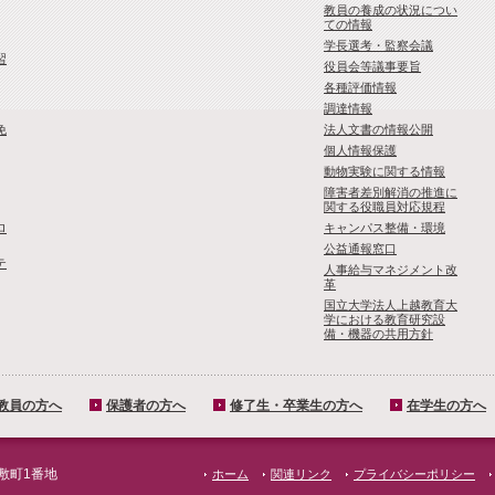
教員の養成の状況につい
ての情報
学長選考・監察会議
習
役員会等議事要旨
各種評価情報
調達情報
免
法人文書の情報公開
個人情報保護
動物実験に関する情報
障害者差別解消の推進に
関する役職員対応規程
ロ
キャンパス整備・環境
公益通報窓口
テ
人事給与マネジメント改
革
国立大学法人上越教育大
学における教育研究設
備・機器の共用方針
教員の方へ
保護者の方へ
修了生・卒業生の方へ
在学生の方へ
屋敷町1番地
ホーム
関連リンク
プライバシーポリシー