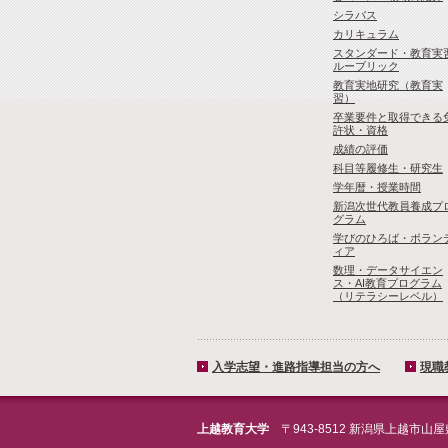
シラバス
カリキュラム
スタンダード・教育実
ルーブリック
教育実地研究（教育実
習）
卒業要件と取得できる
許状・資格
成績の評価
科目等履修生・研究生
学年暦・授業時間
新潟次世代教員養成プ
グラム
学びのひろば・ボラン
ィア
数理・­データサイ­エン
ス・A­I教育プロ­グラム
（リ­テラシーレ­ベル）
入学志望・進路指導担当の方へ
現職
上越教育大学
〒943-8512 新潟県上越市山