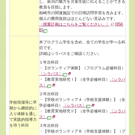
し、新潟の魅力を児童生徒に伝えることができる
教員を目指します。
柏崎市の関連施設での日帰訪問学習を含みます。
個人の費用負担はほとんどない見込みです。
〔授業計画はこちらをご覧ください。〕
[85K
B]
本プログラム学生を含め、全ての学生が学べる科
目です。
詳細はシラバスをご確認ください。
１年次科目
・【ボランティア体験】（プログラム必修科目）
〔シラバス〕
・【教育実地研究Ⅰ】（全学必修科目）
〔シラバ
ス〕
２年次科目
・【学校ボランティアＡ（学校支援体験）】（全
学校現場等に早
学必修科目）
〔シラバス〕
期から継続的に
・【教育実地研究Ⅱ】（全学必修科目）
〔シラバ
入り体験を通し
ス〕
て実践的指導力
を培う科目
３年次科目
・【学校ボランティアＢ（学校支援体験）】（プ