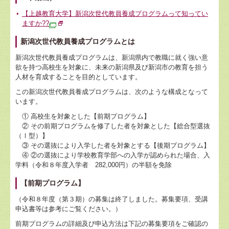
【上越教育大学】新潟次世代教員養成プログラムって知ってい
ますか??
新潟次世代教員養成プログラムとは
新潟次世代教員養成プログラムは、新潟県内で教職に就く強い意
欲を持つ高校生を対象に、未来の新潟県及び新潟市の教育を担う
人材を育成することを目的としています。
この新潟次世代教員養成プログラムは、次のような構成となって
います。
① 高校生を対象とした【前期プログラム】
② その前期プログラムを修了した者を対象とした【総合型選抜
（Ⅰ型）】
③ その選抜により入学した者を対象とする【後期プログラム】
④ ②の選抜により学校教育学部への入学が認められた場合、入
学料（令和８年度入学者 282,000円）の半額を免除
【前期プログラム】
（令和８年度（第３期）の募集は終了しました。募集要項、受講
申込書等は参考にご覧ください。）
前期プログラムの詳細及び申込方法は下記の募集要項をご確認の