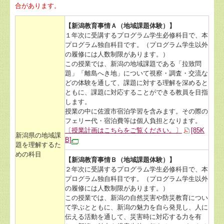
合があります。
【新潟教育事情Ａ（地域課題体験）】
１年次に受講するプログラム学生必修科目で、本
プログラム独自科目です。（プログラム学生以外
の履修には人数制限があります。）
この授業では、新潟の地域課題である「拉致問
題」「離島へき地」について視察・調査・交流な
どの体験を通して、課題に対する理解を深めると
ともに、課題に対応することができる教員を目指
します。
授業の中に佐渡市宿泊学習を含みます。その際の
フェリー代・宿泊費等は個人負担となります。
〔授業計画はこちらをご覧ください。〕
[85K
新潟県の地域課
B]
題を理解するた
めの科目
【新潟教育事情Ｂ（地域課題体験）】
２年次に受講するプログラム学生必修科目で、本
プログラム独自科目です。（プログラム学生以外
の履修には人数制限があります。）
この授業では、新潟の自然災害や防災教育につい
て学ぶとともに、新潟の魅力を自ら発見し、人に
伝える活動を通して、災害時に対応する力を有