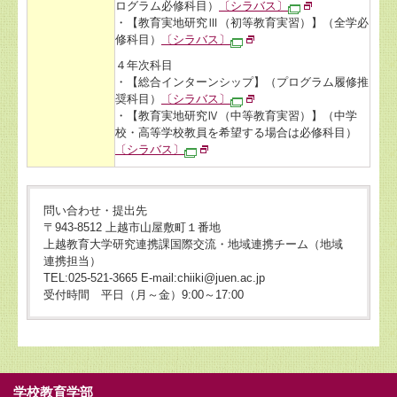
ログラム必修科目）
〔シラバス〕
・【教育実地研究Ⅲ（初等教育実習）】（全学必
修科目）
〔シラバス〕
４年次科目
・【総合インターンシップ】（プログラム履修推
奨科目）
〔シラバス〕
・【教育実地研究Ⅳ（中等教育実習）】（中学
校・高等学校教員を希望する場合は必修科目）
〔シラバス〕
問い合わせ・提出先
〒943-8512 上越市山屋敷町１番地
上越教育大学研究連携課国際交流・地域連携チーム（地域
連携担当）
TEL:025-521-3665 E-mail:chiiki@juen.ac.jp
受付時間 平日（月～金）9:00～17:00
学校教育学部