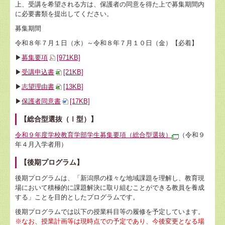
上、受講を希望される方は、保護者の同意を得た上で募集期間内
に必要書類を提出してください。
募集期間
令和８年７月１日（水）～令和８年７月１０日（金）【必着】
▶
募集要項
[971KB]
▶
受講申込書
[21KB]
▶
志望理由書
[13KB]
▶
保護者同意書
[17KB]
【総合型選抜（Ⅰ型）】
令和９年度学校教育学部学生募集要項（総合型選抜）
（令和９
年４月入学者用）
【後期プログラム】
後期プログラムは、「新潟県の様々な地域課題を理解し、教育現
場において積極的に課題解決に取り組むことができる教員を養成
する」ことを目的としたプログラムです。
後期プログラムでは以下の授業科目等の履修を予定しています。
※なお、授業計画等は現時点での予定であり、今後変更となる場