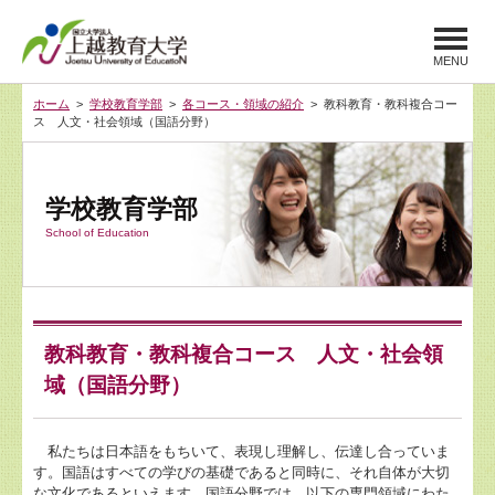
MENU
ホーム
>
学校教育学部
>
各コース・領域の紹介
> 教科教育・教科複合コー
ス 人文・社会領域（国語分野）
学校教育学部
School of Education
教科教育・教科複合コース 人文・社会領
域（国語分野）
私たちは日本語をもちいて、表現し理解し、伝達し合っていま
す。国語はすべての学びの基礎であると同時に、それ自体が大切
な文化であるといえます。国語分野では、以下の専門領域にわた