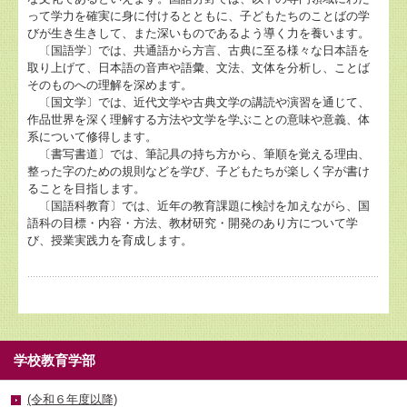
って学力を確実に身に付けるとともに、子どもたちのことばの学
びが生き生きして、また深いものであるよう導く力を養います。
〔国語学〕では、共通語から方言、古典に至る様々な日本語を
取り上げて、日本語の音声や語彙、文法、文体を分析し、ことば
そのものへの理解を深めます。
〔国文学〕では、近代文学や古典文学の講読や演習を通じて、
作品世界を深く理解する方法や文学を学ぶことの意味や意義、体
系について修得します。
〔書写書道〕では、筆記具の持ち方から、筆順を覚える理由、
整った字のための規則などを学び、子どもたちが楽しく字が書け
ることを目指します。
〔国語科教育〕では、近年の教育課題に検討を加えながら、国
語科の目標・内容・方法、教材研究・開発のあり方について学
び、授業実践力を育成します。
学校教育学部
(令和６年度以降)