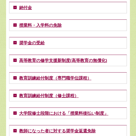
納付金
授業料・入学料の免除
奨学金の受給
高等教育の修学支援新制度(高等教育の無償化)
教育訓練給付制度（専門職学位課程）
教育訓練給付制度（修士課程）
大学院修士段階における「授業料後払い制度」
教師になった者に対する奨学金返還免除