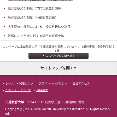
教育訓練給付制度（専門実践教育訓練）
教育訓練給付制度（一般教育訓練）
大学院修士段階における「授業料後払い制度」
教師になった者に対する奨学金返還免除
このページは上越教育大学／学生支援課が管理しています。（最終更新：2025年04月2
5日）
サイトマップを開く
ホーム
関連リンク
プライバシーポリシー
交通アクセス
このサイトについて
資料請求
上越教育大学
〒943-8512 新潟県上越市山屋敷町1番地
Copyright (C) 2004-2024 Joetsu University of Education. All Rights Reserv
ed.