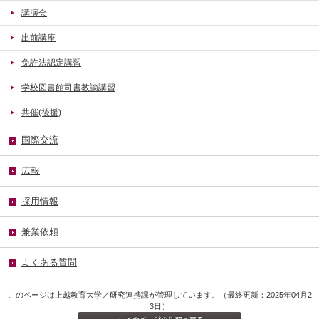
講演会
出前講座
免許法認定講習
学校図書館司書教諭講習
共催(後援)
国際交流
広報
採用情報
兼業依頼
よくある質問
このページは上越教育大学／研究連携課が管理しています。（最終更新：2025年04月2
3日）