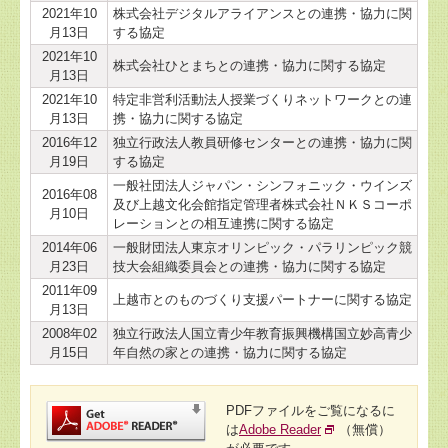
2021年10
株式会社デジタルアライアンスとの連携・協力に関
月13日
する協定
2021年10
株式会社ひとまちとの連携・協力に関する協定
月13日
2021年10
特定非営利活動法人授業づくりネットワークとの連
月13日
携・協力に関する協定
2016年12
独立行政法人教員研修センターとの連携・協力に関
月19日
する協定
一般社団法人ジャパン・シンフォニック・ウインズ
2016年08
及び上越文化会館指定管理者株式会社ＮＫＳコーポ
月10日
レーションとの相互連携に関する協定
2014年06
一般財団法人東京オリンピック・パラリンピック競
月23日
技大会組織委員会との連携・協力に関する協定
2011年09
上越市とのものづくり支援パートナーに関する協定
月13日
2008年02
独立行政法人国立青少年教育振興機構国立妙高青少
月15日
年自然の家との連携・協力に関する協定
PDFファイルをご覧になるに
は
Adobe Reader
（無償）