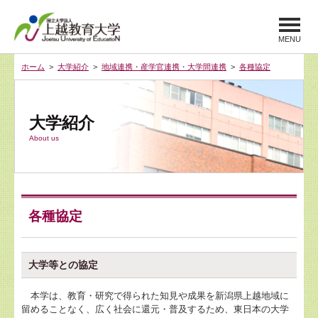
MENU
ホーム
>
大学紹介
>
地域連携・産学官連携・大学間連携
>
各種協定
大学紹介
About us
各種協定
大学等との協定
本学は、教育・研究で得られた知見や成果を新潟県上越地域に
留めることなく、広く社会に還元・普及するため、東日本の大学