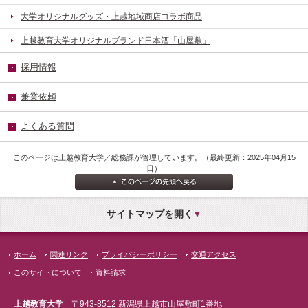
大学オリジナルグッズ・上越地域商店コラボ商品
上越教育大学オリジナルブランド日本酒「山屋敷」
採用情報
兼業依頼
よくある質問
このページは上越教育大学／総務課が管理しています。（最終更新：2025年04月15
日）
サイトマップを開く
ホーム
関連リンク
プライバシーポリシー
交通アクセス
このサイトについて
資料請求
上越教育大学
〒943-8512 新潟県上越市山屋敷町1番地