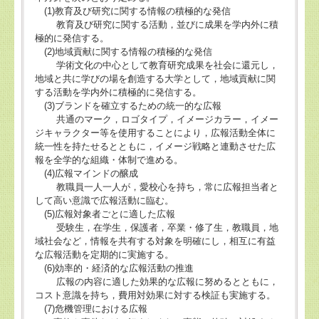
(1)教育及び研究に関する情報の積極的な発信
教育及び研究に関する活動，並びに成果を学内外に積
極的に発信する。
(2)地域貢献に関する情報の積極的な発信
学術文化の中心として教育研究成果を社会に還元し，
地域と共に学びの場を創造する大学として，地域貢献に関
する活動を学内外に積極的に発信する。
(3)ブランドを確立するための統一的な広報
共通のマーク，ロゴタイプ，イメージカラー，イメー
ジキャラクター等を使用することにより，広報活動全体に
統一性を持たせるとともに，イメージ戦略と連動させた広
報を全学的な組織・体制で進める。
(4)広報マインドの醸成
教職員一人一人が，愛校心を持ち，常に広報担当者と
して高い意識で広報活動に臨む。
(5)広報対象者ごとに適した広報
受験生，在学生，保護者，卒業・修了生，教職員，地
域社会など，情報を共有する対象を明確にし，相互に有益
な広報活動を定期的に実施する。
(6)効率的・経済的な広報活動の推進
広報の内容に適した効果的な広報に努めるとともに，
コスト意識を持ち，費用対効果に対する検証も実施する。
(7)危機管理における広報