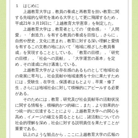
１ はじめに
上越教育大学は，教員の養成と再教育を担い教育に関
する先端的な研究を進める大学として更に飛躍するため，
平成21年３月19日に「上越教育大学憲章」を制定した。
上越教育大学は，教育者としての「使命感」・「人間
愛」・「創造力」を有する教員の養成を目指し，さらに，
自然や歴史，文化に恵まれ，教育に対する深い理解と愛情
を有するこの文教の地において「地域に根ざした教員養
成」を実現することとしている。「教育の目標」，「研究
の目標」，「社会への貢献」，「大学運営の基本」を定
め，その達成に向け邁進している。
上越教育大学がより存在感のあるものとして地域社会
の発展に寄与し，社会貢献や地域連携を十分に果たすため
には，受験生，在学生，保護者はもとより，卒業・修了
生，さらには地域社会に対して積極的にアピールする必要
がある。
そのためには，教育，研究及び社会貢献等の活動状況
に関する情報を，積極的かつ的確に，また，より効果的か
つ統一的に伝達することにより，上越教育大学への関心を
高め，イメージの確立を図るとともに，諸活動についての
社会的理解を深め，社会に対する説明責任を果たすことが
重要である。
以上のような観点から，ここに上越教育大学の広報の