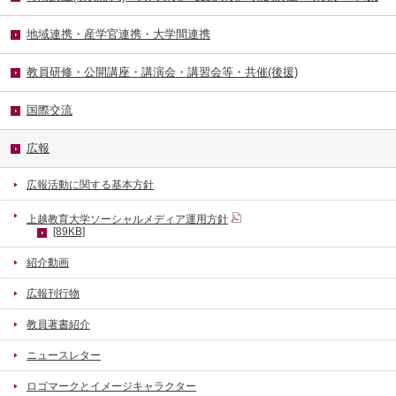
地域連携・産学官連携・大学間連携
教員研修・公開講座・講演会・講習会等・共催(後援)
国際交流
広報
広報活動に関する基本方針
上越教育大学ソーシャルメディア運用方針
[89KB]
紹介動画
広報刊行物
教員著書紹介
ニュースレター
ロゴマークとイメージキャラクター