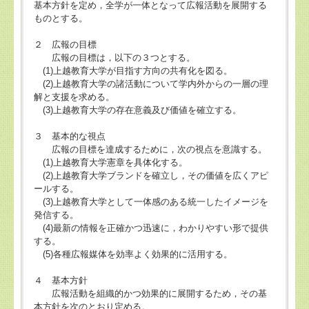
基本方針を定め，全学が一体となって広報活動を展開する
ものとする。
２ 広報の目標
広報の目標は，以下の３つとする。
(1)上越教育大学が目指す方向の共有化を図る。
(2)上越教育大学の諸活動について学内外からの一層の理
解と支援を求める。
(3)上越教育大学の存在意義及び価値を確立する。
３ 基本的な視点
広報の目標を達成するために，次の視点を意識する。
(1)上越教育大学憲章を具体化する。
(2)上越教育大学ブランドを確立し，その価値を広くアピ
ールする。
(3)上越教育大学として一体感のある統一したイメージを
発信する。
(4)最新の情報を正確かつ迅速に，わかりやすい形で提供
する。
(5)各種広報媒体を効率よく効果的に活用する。
４ 基本方針
広報活動を組織的かつ効果的に展開するため，その基
本方針を次のとおり定める。