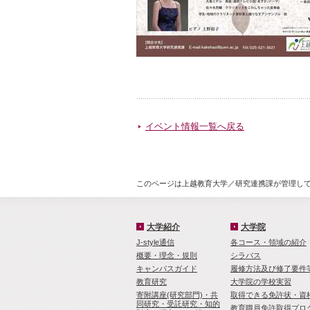
イベント情報一覧へ戻る
このページは上越教育大学／研究連携課が管理してい
大学紹介
大学院
J-style通信
各コース・領域の紹介
概要・理念・規則
シラバス
キャンパスガイド
履修方法及び修了要件
教育研究
大学院の学校実習
寄附講座(研究部門)・共
取得できる免許状・資
同研究・受託研究・知的
教育職員免許取得プロ