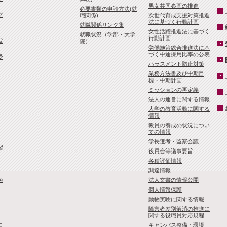
男女共同参画の推進
必要書類の申請方法(就
グ
職関係)
次世代育成支援対策推進
法に基づく行動計画
就職関係リンク集
女性活躍推進法に基づく
就職状況（学部・大学
行動計画
院
院）
労働施策総合推進法に基
づく中途採用比率の公表
受
ハラスメント防止対策
業務方法書及び中期目
標・中期計画
ミッションの再定義
法人の運営に関する情報
大学の教育活動に関する
情報
教員の養成の状況につい
ての情報
学長選考・監察会議
習
役員会等議事要旨
各種評価情報
調達情報
免
法人文書の情報公開
個人情報保護
動物実験に関する情報
障害者差別解消の推進に
関する役職員対応規程
ロ
キャンパス整備・環境