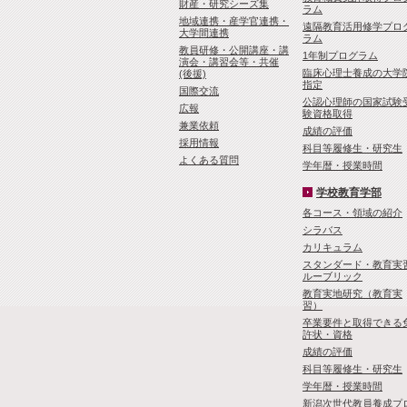
財産・研究シーズ集
ラム
地域連携・産学官連携・
遠隔教育活用修学プロ
大学間連携
ラム
教員研修・公開講座・講
1年制プログラム
演会・講習会等・共催
臨床心理士養成の大学
(後援)
指定
国際交流
公認心理師の国家試験
広報
験資格取得
兼業依頼
成績の評価
採用情報
科目等履修生・研究生
よくある質問
学年暦・授業時間
学校教育学部
各コース・領域の紹介
シラバス
カリキュラム
スタンダード・教育実
ルーブリック
教育実地研究（教育実
習）
卒業要件と取得できる
許状・資格
成績の評価
科目等履修生・研究生
学年暦・授業時間
新潟次世代教員養成プ