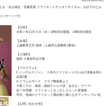
2025年09月24日
よる「丸山瑞生・安藤里真 クラリネットデュオリサイタル」を以下のとお
コンサートです。
【日時】
令和７年11月５日（水）18時30分開場、19時00分開演
【会場】
上越教育大学 講堂（上越市山屋敷町1番地）
【入場料】
無料 ※事前申込不要
【プログラム】
F.メンデルスゾーン ２本のクラリネットのための演奏会用小
品第2番
A.ドヴォルザーク スラブ舞曲集より
大島ミチル 風笛（連続テレビ小説「あすか」テーマ）
佐々木亮輔 クラリネットをこわしちゃった変奏曲
学生・地域のクラリネット愛好家と織りなすアンサンブル 他
【お問い合わせ等】