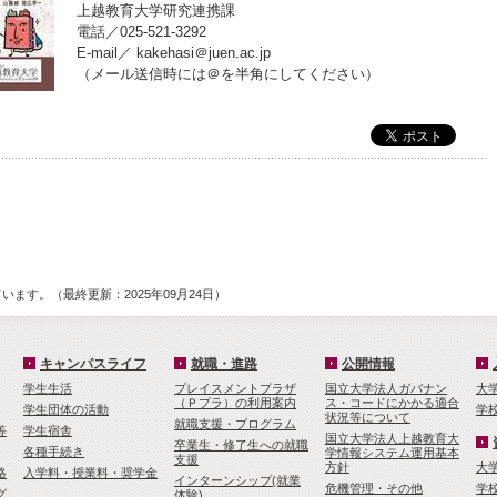
上越教育大学研究連携課
電話／025-521-3292
E-mail／ kakehasi＠juen.ac.jp
（メール送信時には＠を半角にしてください）
ます。（最終更新：2025年09月24日）
キャンパスライフ
就職・進路
公開情報
学生生活
プレイスメントプラザ
国立大学法人ガバナン
大
（Ｐプラ）の利用案内
ス・コードにかかる適合
学生団体の活動
学
状況等について
就職支援・プログラム
等
学生宿舎
国立大学法人上越教育大
卒業生・修了生への就職
各種手続き
学情報システム運用基本
支援
方針
大
格
入学料・授業料・奨学金
インターンシップ(就業
危機管理・その他
学
グ
体験)