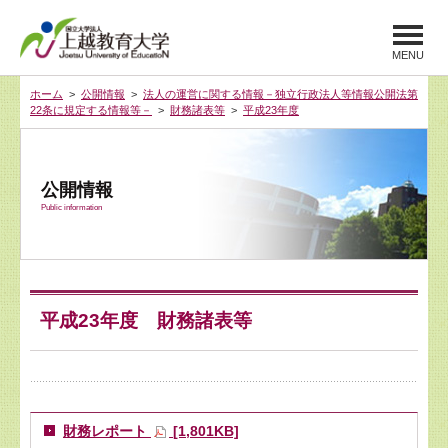
MENU
ホーム
>
公開情報
>
法人の運営に関する情報－独立行政法人等情報公開法第
22条に規定する情報等－
>
財務諸表等
>
平成23年度
公開情報
Public information
平成23年度 財務諸表等
財務レポート
[1,801KB]