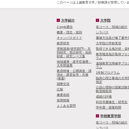
このページは上越教育大学／財務課が管理しています
大学紹介
大学院
J-style通信
各コース・領域の紹介
概要・理念・規則
シラバス
キャンパスガイド
履修方法及び修了要件
教育研究
大学院の学校実習
寄附講座(研究部門)・共
取得できる免許状・資
同研究・受託研究・知的
教育職員免許取得プロ
財産・研究シーズ集
ラム
地域連携・産学官連携・
遠隔教育活用修学プロ
大学間連携
ラム
教員研修・公開講座・講
1年制プログラム
演会・講習会等・共催
臨床心理士養成の大学
(後援)
指定
国際交流
公認心理師の国家試験
広報
験資格取得
兼業依頼
成績の評価
採用情報
科目等履修生・研究生
よくある質問
学年暦・授業時間
学校教育学部
各コース・領域の紹介
シラバス