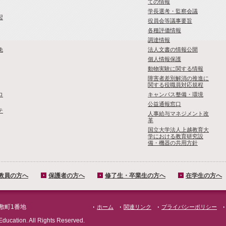
ての情報
学長選考・監察会議
習
役員会等議事要旨
各種評価情報
調達情報
免
法人文書の情報公開
個人情報保護
動物実験に関する情報
障害者差別解消の推進に
関する役職員対応規程
ロ
キャンパス整備・環境
公益通報窓口
テ
人事給与マネジメント改
革
国立大学法人上越教育大
学における教育研究設
備・機器の共用方針
教員の方へ
保護者の方へ
修了生・卒業生の方へ
在学生の方へ
屋敷町1番地
ホーム
関連リンク
プライバシーポリシー
Education. All Rights Reserved.