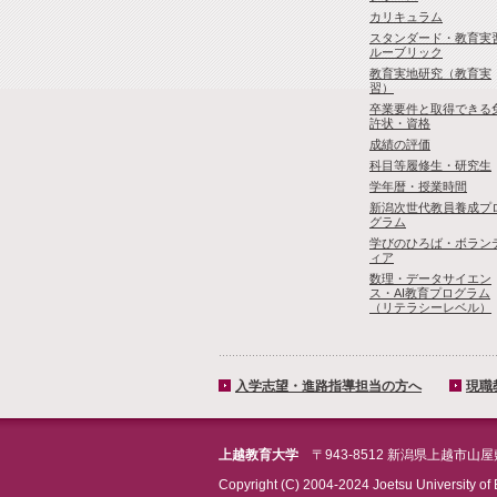
カリキュラム
スタンダード・教育実
ルーブリック
教育実地研究（教育実
習）
卒業要件と取得できる
許状・資格
成績の評価
科目等履修生・研究生
学年暦・授業時間
新潟次世代教員養成プ
グラム
学びのひろば・ボラン
ィア
数理・­データサイ­エン
ス・A­I教育プロ­グラム
（リ­テラシーレ­ベル）
入学志望・進路指導担当の方へ
現職
上越教育大学
〒943-8512 新潟県上越市山
Copyright (C) 2004-2024 Joetsu University of 