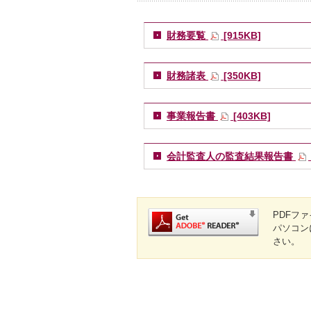
財務要覧
[915KB]
財務諸表
[350KB]
事業報告書
[403KB]
会計監査人の監査結果報告書
PDFフ
パソコン
さい。