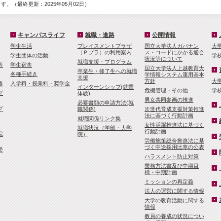
。（最終更新：2025年05月02日）
キャンパスライフ
就職・進路
公開情報
学生生活
プレイスメントプラザ
国立大学法人ガバナン
大
（Ｐプラ）の利用案内
ス・コードにかかる適合
学生団体の活動
学
状況等について
就職支援・プログラム
等
学生宿舎
国立大学法人上越教育大
卒業生・修了生への就職
各種手続き
学情報システム運用基本
支援
方針
大
格
入学料・授業料・奨学金
インターンシップ(就業
危機管理・その他
学
グ
体験)
男女共同参画の推進
必要書類の申請方法(就
グ
職関係)
次世代育成支援対策推進
法に基づく行動計画
就職関係リンク集
女性活躍推進法に基づく
就職状況（学部・大学
行動計画
院
院）
労働施策総合推進法に基
づく中途採用比率の公表
受
ハラスメント防止対策
業務方法書及び中期目
標・中期計画
ミッションの再定義
法人の運営に関する情報
大学の教育活動に関する
情報
教員の養成の状況につい