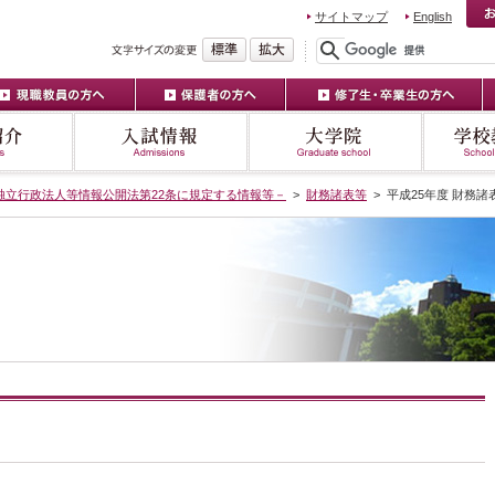
サイトマップ
English
独立行政法人等情報公開法第22条に規定する情報等－
>
財務諸表等
> 平成25年度 財務諸