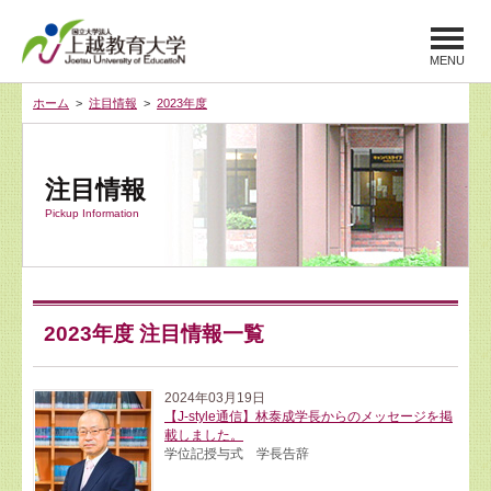
MENU
ホーム
>
注目情報
>
2023年度
注目情報
Pickup Information
2023年度 注目情報一覧
2024年03月19日
【J-style通信】林泰成学長からのメッセージを掲
載しました。
学位記授与式 学長告辞