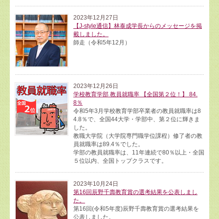
2023年12月27日
【J-style通信】林泰成学長からのメッセージを掲
載しました。
師走（令和5年12月）
2023年12月26日
学校教育学部 教員就職率 【全国第２位！】 84.
8％
令和5年3月学校教育学部卒業者の教員就職率は8
4.8％で、全国44大学・学部中、第２位に輝きま
した。
教職大学院（大学院専門職学位課程）修了者の教
員就職率は89.4％でした。
学部の教員就職率は、11年連続で80％以上・全国
５位以内、全国トップクラスです。
2023年10月24日
第16回辰野千壽教育賞の選考結果を公表しまし
た。
第16回(令和5年度)辰野千壽教育賞の選考結果を
公表しました。