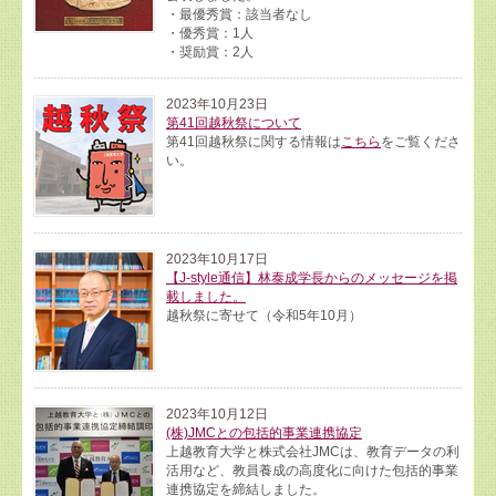
・最優秀賞：該当者なし
・優秀賞：1人
・奨励賞：2人
2023年10月23日
第41回越秋祭について
第41回越秋祭に関する情報は
こちら
をご覧くださ
い。
2023年10月17日
【J-style通信】林泰成学長からのメッセージを掲
載しました。
越秋祭に寄せて（令和5年10月）
2023年10月12日
(株)JMCとの包括的事業連携協定
上越教育大学と株式会社JMCは、教育データの利
活用など、教員養成の高度化に向けた包括的事業
連携協定を締結しました。