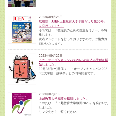
2023年09月26日
広報誌「JUEN上越教育大学学園だより第50号」
を発行しました。
今号では、「教職員のための自主セミナー」を特
集します。
読者アンケートを行っておりますので、ご協力お
願いいたします。
2023年09月22日
ミニ・オープンキャンパス2023の申込み受付を開
始しました。
10月28日(土)開催 ミニ・オープンキャンパス202
3は大学祭「越秋祭」との同時開催です。
2023年07月18日
上越教育大学概要を掲載しました。
このたび、『上越教育大­学概要2023』を発行いた
しました。
リンク先からご覧ください。