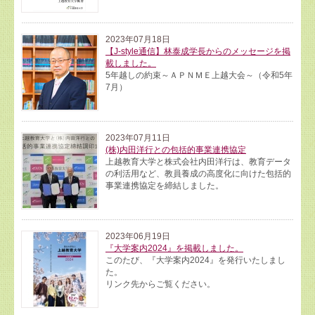
2023年07月18日
【J-style通信】林泰成学長からのメッセージを掲
載しました。
5年越しの約束～ＡＰＮＭＥ上越大会～（令和5年
7月）
2023年07月11日
(株)内田洋行との包括的事業連携協定
上越教育大学と株式会社内田洋行は、教育データ
の利活用など、教員養成の高度化に向けた包括的
事業連携協定を締結しました。
2023年06月19日
『大学案内2024』を掲載しました。
このたび、『大学案内2024』を発行いたしまし
た。
リンク先からご覧ください。