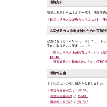
環境方針
環境に配慮したエネルギー管理，施設設備
国立大学法人上越教育大学環境方針（平成
温室効果ガス排出抑制のための実施計
政府における「2050年カーボンニュー
手的な取り組みを策定しました。
・
国立大学法人上越教育大学における温
[305KB]
・温室効果ガス排出抑制のための実施計
環境報告書
本学の環境への取り組みを公表しました。
環境報告書2025
[5044KB]
環境報告書2024
[4564KB]
環境報告書2023
[3916KB]