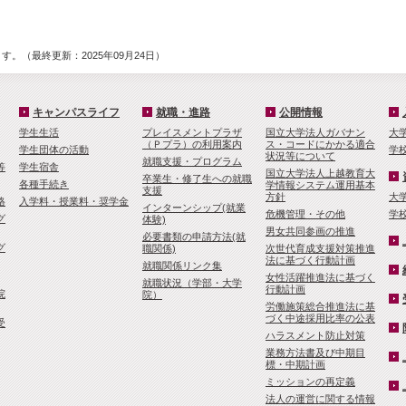
。（最終更新：2025年09月24日）
キャンパスライフ
就職・進路
公開情報
学生生活
プレイスメントプラザ
国立大学法人ガバナン
大
（Ｐプラ）の利用案内
ス・コードにかかる適合
学生団体の活動
学
状況等について
就職支援・プログラム
等
学生宿舎
国立大学法人上越教育大
卒業生・修了生への就職
各種手続き
学情報システム運用基本
支援
方針
大
格
入学料・授業料・奨学金
インターンシップ(就業
危機管理・その他
学
グ
体験)
男女共同参画の推進
必要書類の申請方法(就
グ
職関係)
次世代育成支援対策推進
法に基づく行動計画
就職関係リンク集
女性活躍推進法に基づく
就職状況（学部・大学
行動計画
院
院）
労働施策総合推進法に基
づく中途採用比率の公表
受
ハラスメント防止対策
業務方法書及び中期目
標・中期計画
ミッションの再定義
法人の運営に関する情報