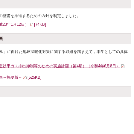
の整備を推進するための方針を制定しました。
23年1月12日）
[74KB]
画
トラル」に向けた地球温暖化対策に関する取組を踏まえて，本学としての具体
室効果ガス排出抑制等のための実施計画（第4期）（令和4年6月8日）
画～概要版～
[525KB]