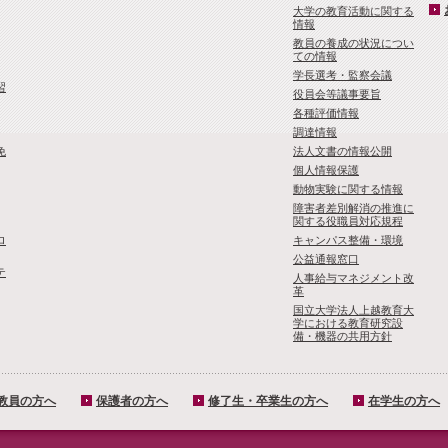
大学の教育活動に関する
情報
教員の養成の状況につい
ての情報
学長選考・監察会議
習
役員会等議事要旨
各種評価情報
調達情報
免
法人文書の情報公開
個人情報保護
動物実験に関する情報
障害者差別解消の推進に
関する役職員対応規程
ロ
キャンパス整備・環境
公益通報窓口
テ
人事給与マネジメント改
革
国立大学法人上越教育大
学における教育研究設
備・機器の共用方針
教員の方へ
保護者の方へ
修了生・卒業生の方へ
在学生の方へ