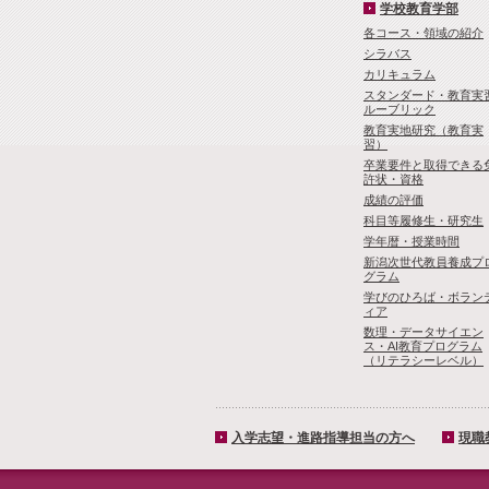
学校教育学部
各コース・領域の紹介
シラバス
カリキュラム
スタンダード・教育実
ルーブリック
教育実地研究（教育実
習）
卒業要件と取得できる
許状・資格
成績の評価
科目等履修生・研究生
学年暦・授業時間
新潟次世代教員養成プ
グラム
学びのひろば・ボラン
ィア
数理・­データサイ­エン
ス・A­I教育プロ­グラム
（リ­テラシーレ­ベル）
入学志望・進路指導担当の方へ
現職