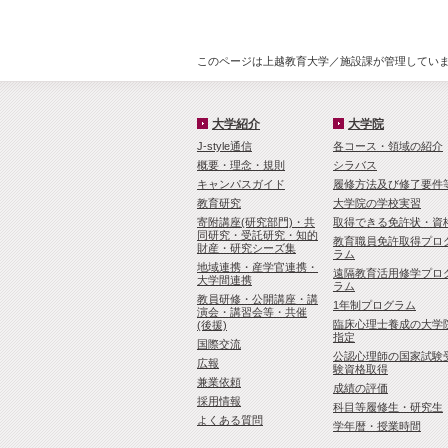
このページは上越教育大学／施設課が管理しています
大学紹介
大学院
J-style通信
各コース・領域の紹介
概要・理念・規則
シラバス
キャンパスガイド
履修方法及び修了要件
教育研究
大学院の学校実習
寄附講座(研究部門)・共
取得できる免許状・資
同研究・受託研究・知的
教育職員免許取得プロ
財産・研究シーズ集
ラム
地域連携・産学官連携・
遠隔教育活用修学プロ
大学間連携
ラム
教員研修・公開講座・講
1年制プログラム
演会・講習会等・共催
臨床心理士養成の大学
(後援)
指定
国際交流
公認心理師の国家試験
広報
験資格取得
兼業依頼
成績の評価
採用情報
科目等履修生・研究生
よくある質問
学年暦・授業時間