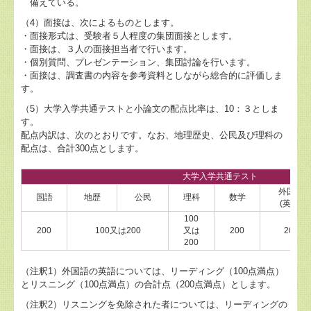
備えている。
（4）面接は、次によるものとします。
・面接形式は、受験者５人程度の集団面接とします。
・面接は、３人の面接担当者で行います。
・個別質問、プレゼンテーション、集団討論を行います。
・面接は、調査書の内容を参考資料としながら総合的に評価しま
す。
（5）大学入学共通テストと小論文の配点比率は、10：３としま
す。
配点内訳は、次のとおりです。なお、地理歴史、公民及び理科の
配点は、合計300点とします。
大学入学共通テスト
外国語
国語
地歴
公民
理科
数学
(英語)
100
200
100又は200
又は
200
200
200
（注釈1）外国語の英語については、リーディング（100点満点）
とリスニング（100点満点）の合計点（200点満点）とします。
（注釈2）リスニングを免除された者については、リーディングの