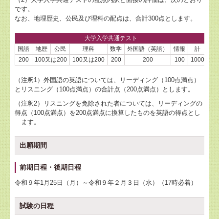
です。
なお、地理歴史、公民及び理科の配点は、合計300点とします。
大学入学共通テスト
国語
地歴
公民
理科
数学
外国語（英語）
情報
計
200
100又は200
100又は200
200
200
100
1000
段
（注釈1）外国語の英語については、リーディング（100点満点）
とリスニング（100点満点）の合計点（200点満点）とします。
（注釈2）リスニングを免除された者については、リーディングの
得点（100点満点）を200点満点に換算したものを英語の得点とし
ます。
出願期間
前期日程・後期日程
令和９年1月25日（月）～令和９年２月３日（水）（17時必着）
試験の日程