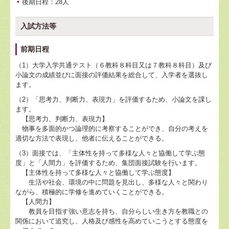
後期日程：28人
入試方法等
前期日程
（1）大学入学共通テスト（６教科８科目又は７教科８科目）及び
小論文の成績並びに面接の評価結果を総合して、入学者を選抜し
ます。
（2）「思考力、判断力、表現力」を評価するため、小論文を課し
ます。
【思考力、判断力、表現力】
物事を多面的かつ論理的に考察することができ、自分の考えを
適切な方法で表現し、他者に伝えることができる。
（3）面接では、「主体性を持って多様な人々と協働して学ぶ態
度」と「人間力」を評価するため、集団面接試験を行います。
【主体性を持って多様な人々と協働して学ぶ態度】
生活や社会、環境の中に問題を見出し、多様な人々と関わり
ながら、積極的に学修を進めていくことができる。
【人間力】
教員を目指す強い意志を持ち、自分らしい生き方を教職との
関係において追究し、人格及び感性を高めていこうとする態度を