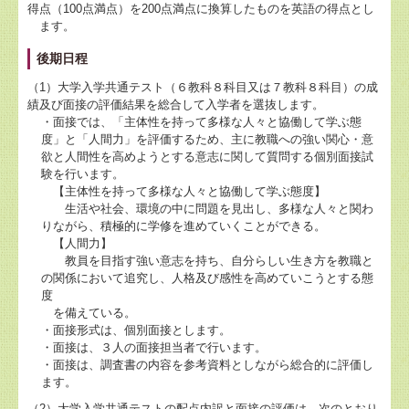
得点（100点満点）を200点満点に換算したものを英語の得点とし
ます。
後期日程
（1）大学入学共通テスト（６教科８科目又は７教科８科目）の成
績及び面接の評価結果を総合して入学者を選抜します。
・面接では、「主体性を持って多様な人々と協働して学ぶ態
度」と「人間力」を評価するため、主に教職への強い関心・意
欲と人間性を高めようとする意志に関して質問する個別面接試
験を行います。
【主体性を持って多様な人々と協働して学ぶ態度】
生活や社会、環境の中に問題を見出し、多様な人々と関わ
りながら、積極的に学修を進めていくことができる。
【人間力】
教員を目指す強い意志を持ち、自分らしい生き方を教職と
の関係において追究し、人格及び感性を高めていこうとする態
度
を備えている。
・面接形式は、個別面接とします。
・面接は、３人の面接担当者で行います。
・面接は、調査書の内容を参考資料としながら総合的に評価し
ます。
（2）大学入学共通テストの配点内訳と面接の評価は、次のとおり