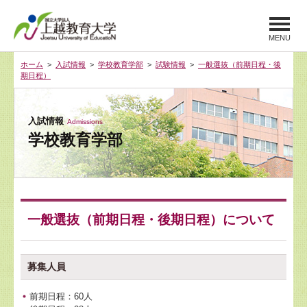
MENU
ホーム
>
入試情報
>
学校教育学部
>
試験情報
>
一般選抜（前期日程・後
期日程）
入試情報
Admissions
学校教育学部
一般選抜（前期日程・後期日程）について
募集人員
前期日程：60人