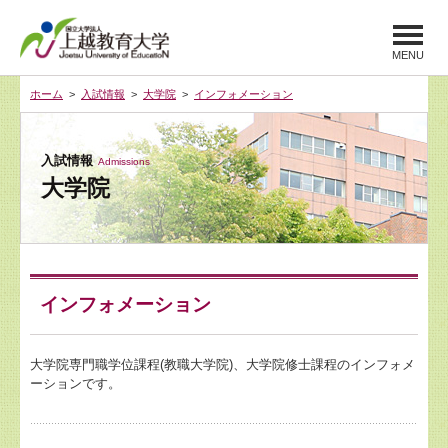
MENU
ホーム
>
入試情報
>
大学院
>
インフォメーション
入試情報
Admissions
大学院
インフォメーション
大学院専門職学位課程(教職大学院)、大学院修士課程のインフォメ
ーションです。