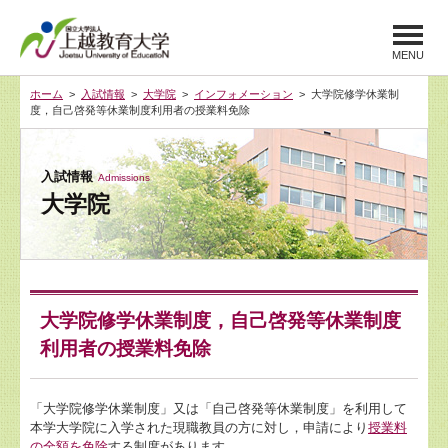
MENU
ホーム
>
入試情報
>
大学院
>
インフォメーション
> 大学院修学休業制
度，自己啓発等休業制度利用者の授業料免除
入試情報
Admissions
大学院
大学院修学休業制度，自己啓発等休業制度
利用者の授業料免除
「大学院修学休業制度」又は「自己啓発等休業制度」を利用して
本学大学院に入学された現職教員の方に対し，申請により
授業料
の全額を免除
する制度があります。