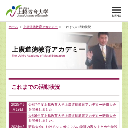
MENU
ホーム
>
上廣道徳教育アカデミー
> これまでの活動状況
上廣道徳教育アカデミー
The Uehiro Academy of Moral Education
これまでの活動状況
2025年9
令和7年度上越教育大学上廣道徳教育アカデミー研修大会
月19日
を開催しました
令和6年度上越教育大学上廣道徳教育アカデミー研修大会
を開催しました。
2024年8
研修大会におけるシンポジウムの協議内容をまとめた特設