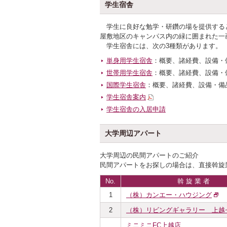
学生宿舎
学生に良好な勉学・研鑽の場を提供する
屋敷地区のキャンパス内の緑に囲まれた一
学生宿舎には、次の3種類があります。
単身用学生宿舎
：概要、諸経費、設備・
世帯用学生宿舎
：概要、諸経費、設備・
国際学生宿舎
：概要、諸経費、設備・備
学生宿舎案内
学生宿舎の入居申請
大学周辺アパート
大学周辺の民間アパートのご紹介
民間アパートをお探しの場合は、直接斡旋
No.
斡 旋 業 者
1
（株）カンエー・ハウジング
2
（株）リビングギャラリー 上越
ミニミニFC上越店