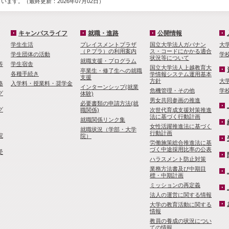
ます。（最終更新：2026年07月02日）
キャンパスライフ
就職・進路
公開情報
学生生活
プレイスメントプラザ
国立大学法人ガバナン
大
（Ｐプラ）の利用案内
ス・コードにかかる適合
学生団体の活動
学
状況等について
就職支援・プログラム
等
学生宿舎
国立大学法人上越教育大
卒業生・修了生への就職
各種手続き
学情報システム運用基本
支援
方針
大
格
入学料・授業料・奨学金
インターンシップ(就業
危機管理・その他
学
グ
体験)
男女共同参画の推進
必要書類の申請方法(就
グ
職関係)
次世代育成支援対策推進
法に基づく行動計画
就職関係リンク集
女性活躍推進法に基づく
就職状況（学部・大学
行動計画
院
院）
労働施策総合推進法に基
づく中途採用比率の公表
受
ハラスメント防止対策
業務方法書及び中期目
標・中期計画
ミッションの再定義
法人の運営に関する情報
大学の教育活動に関する
情報
教員の養成の状況につい
ての情報