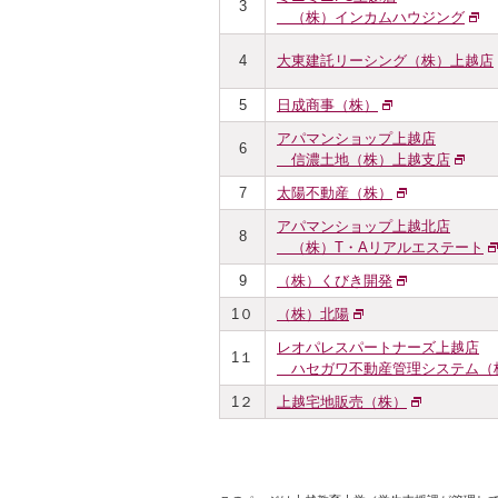
3
（株）インカムハウジング
4
大東建託リーシング（株）上越店
5
日成商事（株）
アパマンショップ上越店
6
信濃土地（株）上越支店
7
太陽不動産（株）
アパマンショップ上越北店
8
（株）T・Aリアルエステート
9
（株）くびき開発
1０
（株）北陽
レオパレスパートナーズ上越店
1１
ハセガワ不動産管理システム（
1２
上越宅地販売（株）