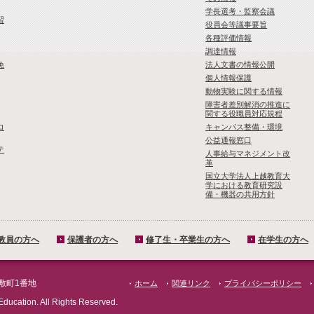
学長選考・監察会議
習
役員会等議事要旨
各種評価情報
調達情報
免
法人文書の情報公開
個人情報保護
動物実験に関する情報
障害者差別解消の推進に
関する役職員対応規程
ロ
キャンパス整備・環境
公益通報窓口
テ
人事給与マネジメント改
革
国立大学法人上越教育大
学における教育研究設
備・機器の共用方針
教員の方へ
保護者の方へ
修了生・卒業生の方へ
在学生の方へ
屋敷町1番地
ホーム
関連リンク
プライバシーポリシー
Education. All Rights Reserved.