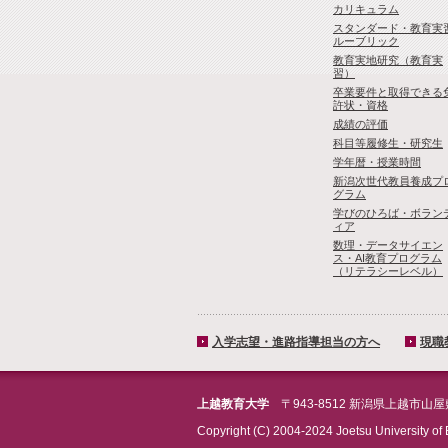
カリキュラム
スタンダード・教育実
ルーブリック
教育実地研究（教育実
習）
卒業要件と取得できる
許状・資格
成績の評価
科目等履修生・研究生
学年暦・授業時間
新潟次世代教員養成プ
グラム
学びのひろば・ボラン
ィア
数理・­データサイ­エン
ス・A­I教育プロ­グラム
（リ­テラシーレ­ベル）
入学志望・進路指導担当の方へ
現職
上越教育大学
〒943-8512 新潟県上越市山
Copyright (C) 2004-2024 Joetsu University of 