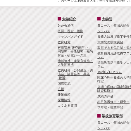
このページは上越教育大学／学生支援課が管理してい
大学紹介
大学院
J-style通信
各コース・領域の紹介
概要・理念・規則
シラバス
キャンパスガイド
履修方法及び修了要件
教育研究
大学院の学校実習
寄附講座(研究部門)・共
取得できる免許状・資
同研究・受託研究・知的
教育職員免許取得プロ
財産・研究シーズ集
ラム
地域連携・産学官連携・
遠隔教育活用修学プロ
大学間連携
ラム
教員研修・公開講座・講
1年制プログラム
演会・講習会等・共催
臨床心理士養成の大学
(後援)
指定
国際交流
公認心理師の国家試験
広報
験資格取得
兼業依頼
成績の評価
採用情報
科目等履修生・研究生
よくある質問
学年暦・授業時間
学校教育学部
各コース・領域の紹介
シラバス